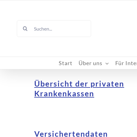
Skip
to
content
Suche
nach:
Start
Über uns
Für Inte
Übersicht der privaten
Krankenkassen
Versichertendaten