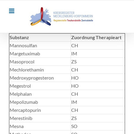
Skip
to
content
Substanz
Zuordnung Therapieart
Mannosulfan
CH
Margetuximab
IM
Masoprocol
ZS
Mechlorethamin
CH
Medroxyprogesteron
HO
Megestrol
HO
Melphalan
CH
Mepolizumab
IM
Mercaptopurin
CH
Merestinib
ZS
Mesna
SO