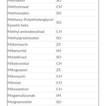
Methadon
SO
Methotrexat
CH
Methoxsalen
SO
Methoxy-Polyethylenglycol-
SO
Epoetin beta
Methyl aminolevulinat
CH
Methylprednisolon
SO
Midostaurin
ZS
Mifamurtid
IM
Mistelkraut
SO
Mitobronitol
CH
Mitoguazon
ZS
Mitomycin
CH
Mitotan
CH
Mitoxantron
CH
Mogamulizumab
IM
Molgramostim
SO