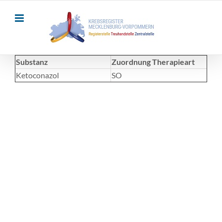
Skip
to
content
Substanz
Zuordnung Therapieart
Ketoconazol
SO