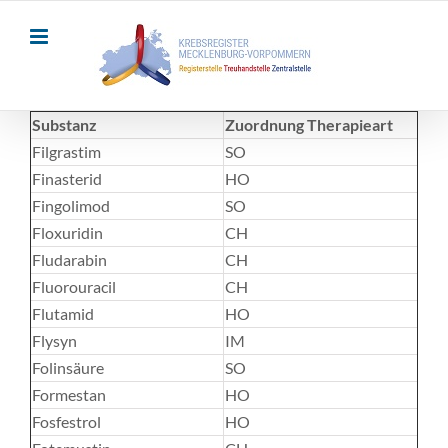
Skip
to
content
Substanz
Zuordnung Therapieart
Filgrastim
SO
Finasterid
HO
Fingolimod
SO
Floxuridin
CH
Fludarabin
CH
Fluorouracil
CH
Flutamid
HO
Flysyn
IM
Folinsäure
SO
Formestan
HO
Fosfestrol
HO