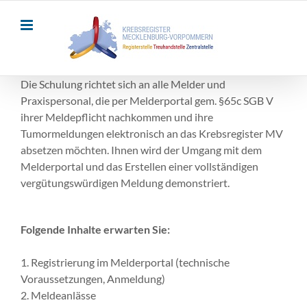
Skip
to
content
Die Schulung richtet sich an alle
Melder und
Praxispersonal, di
e per Melderportal gem. §65c SGB V
ihrer Meldepflicht nachkommen und ihre
Tumormeldungen elektroni
sch an das Krebsregister MV
absetzen möchten. Ihnen wird der Umgang mit dem
Melderportal un
d das Erstellen einer
vollständigen
vergütungswürdig
en Meldung demonstriert.
Folgende Inhalte erwarten Sie:
1.
Registrierung im Melderportal (technische
Voraussetzungen, Anme
ldung)
2.
Meldeanlässe