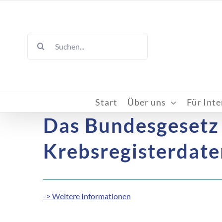
Skip
to
content
Suche
nach:
Start
Über uns
Für Inte
Das Bundesgesetz
Krebsregisterdaten
-> Weitere Informationen